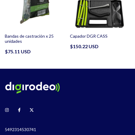
Bandas de castración x 25
Capador DGR CASS
unidades
$150.22 USD
$75.11 USD
5492314530741