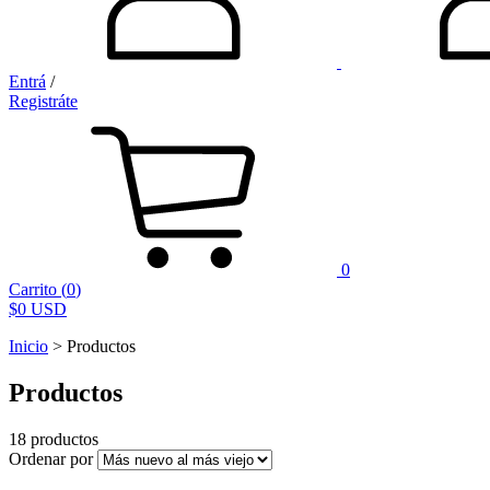
Entrá
/
Registráte
0
Carrito
(
0
)
$0 USD
Inicio
>
Productos
Productos
18 productos
Ordenar por