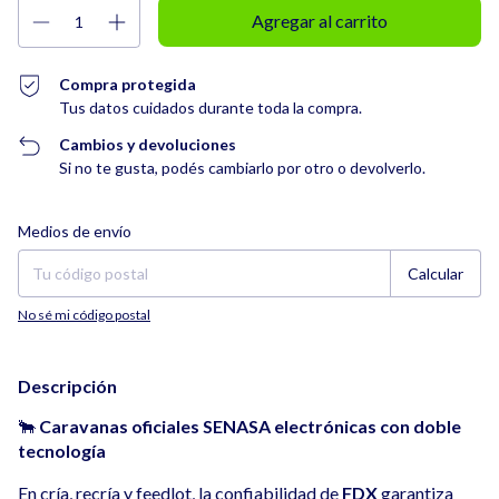
Compra protegida
Tus datos cuidados durante toda la compra.
Cambios y devoluciones
Si no te gusta, podés cambiarlo por otro o devolverlo.
Entregas para el CP:
Cambiar CP
Medios de envío
Calcular
No sé mi código postal
Descripción
🐂
Caravanas oficiales SENASA electrónicas con doble
tecnología
En cría, recría y feedlot, la confiabilidad de
FDX
garantiza