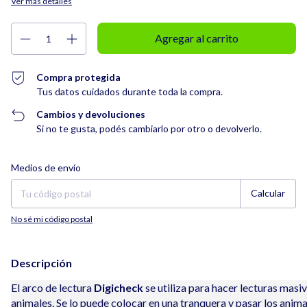
Ver más detalles
Compra protegida
Tus datos cuidados durante toda la compra.
Cambios y devoluciones
Si no te gusta, podés cambiarlo por otro o devolverlo.
Entregas para el CP:
Cambiar CP
Medios de envío
Calcular
No sé mi código postal
Descripción
El arco de lectura
Digicheck
se utiliza para hacer lecturas masi
animales. Se lo puede colocar en una tranquera y pasar los anima