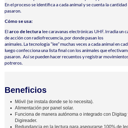
En el proceso se identifica a cada animal y se cuenta la cantidad
pasaron.
Cómo se usa:
El
arco de lectura
lee caravanas
electrónicas
UHF
.
Irradia un 
de
acción
con radiofrecuencia, por donde pasan los
animales
.
La
tecnología
“lee” muchas veces a cada animal en ca
luego confecciona una lista final con los animales que efectiva
pasaron.
Así
se pueden hacer recuentos y registrar movimientos
potreros.
Beneficios
Móvil (se instala donde se lo necesita)
.
Alimentación por panel solar
.
Funciona de manera autónoma o integrado con Digitag 
Digireader
.
Redundancia en la lectura para asegurarse 100% de le