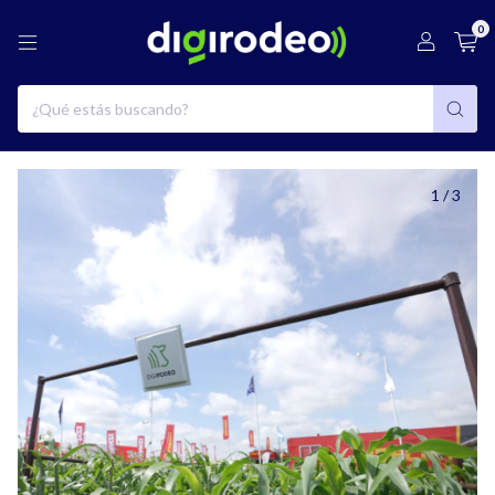
0
1
/
3