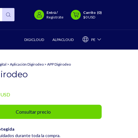
Entrá
/
Carrito
(
0
)
Registráte
$0 USD
PE
DIGICLOUD
ALPACLOUD
ital
>
Aplicación Digirodeo
>
APP Digirodeo
irodeo
 USD
otegida
uidados durante toda la compra.