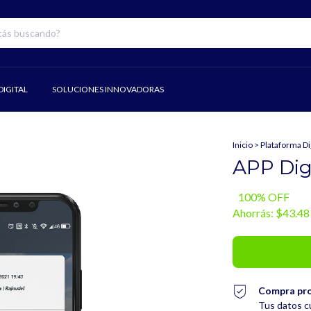
IGITAL
SOLUCIONES INNOVADORAS
Inicio
>
Plataforma Dig
APP Dig
100
% OFF
Ahorrás:
$43.48
Compra pr
Tus datos c