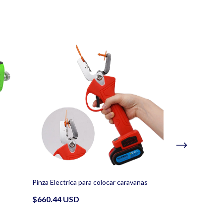
Digicheck - Port
Pinza Electrica para colocar caravanas
$2483.48 US
$660.44 USD