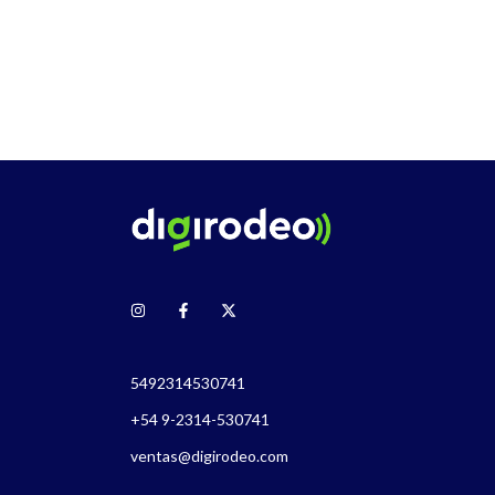
 uso interno x
5492314530741
+54 9-2314-530741
ventas@digirodeo.com