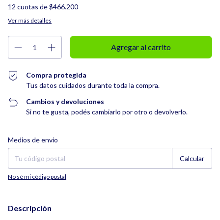
12
cuotas de
$466.200
Ver más detalles
Compra protegida
Tus datos cuidados durante toda la compra.
Cambios y devoluciones
Si no te gusta, podés cambiarlo por otro o devolverlo.
Entregas para el CP:
Cambiar CP
Medios de envío
Calcular
No sé mi código postal
Descripción