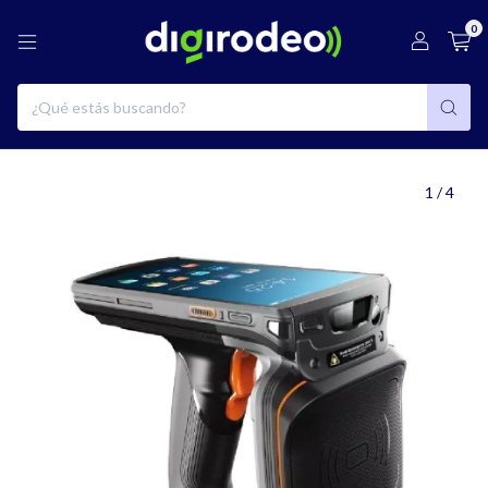
0
1
/
4