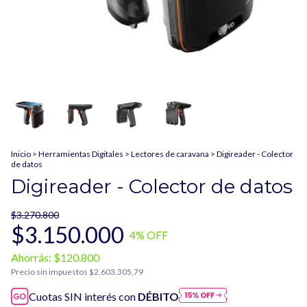
Inicio
>
Herramientas Digitales
>
Lectores de caravana
>
Digireader - Colector
de datos
Digireader - Colector de datos
$3.270.800
$3.150.000
4
% OFF
Ahorrás:
$120.800
Precio sin impuestos
$2.603.305,79
Cuotas SIN interés con
DÉBITO