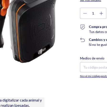
Ver más detalles
Compra pr
Tus datos c
Cambios y 
Si no te gus
Entregas para el CP:
Medios de envío
No sé mi código post
a digitalizar cada animal y
 realizan (pesadas,