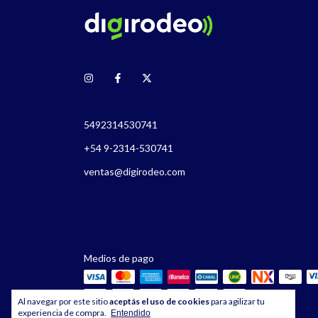
5492314530741
+54 9-2314-530741
ventas@digirodeo.com
Medios de pago
Al navegar por este sitio
aceptás el uso de cookies
para agilizar tu
experiencia de compra.
Entendido