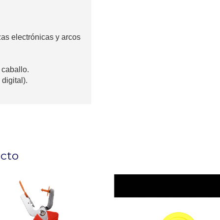
as electrónicas y arcos
a
caballo.
digital)
.
ucto