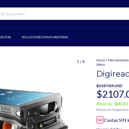
IGITAL
SOLUCIONES INNOVADORAS
Inicio
>
Herramientas
1
/
4
datos
Digiread
$2187.83 USD
$2107.
Ahorrás:
$80.81
Precio sin impuesto
Cuotas SIN i