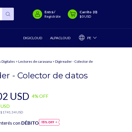
Entrá
/
Carrito
(
0
)
Registráte
$0 USD
PE
DIGICLOUD
ALPACLOUD
 Digitales
>
Lectores de caravana
>
Digireader - Colector de
er - Colector de datos
02 USD
4
% OFF
 USD
s
$1741.34 USD
nterés con
DÉBITO