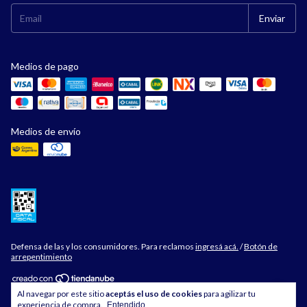
Medios de pago
Medios de envío
Defensa de las y los consumidores. Para reclamos
ingresá acá.
/
Botón de
arrepentimiento
Al navegar por este sitio
aceptás el uso de cookies
para agilizar tu
Copyright Digirodeoshop - 2026. Todos los derechos reservados.
experiencia de compra.
Entendido